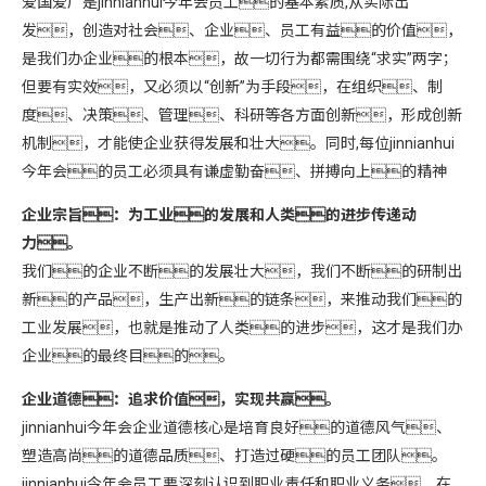
爱国爱厂是jinnianhui今年会员工的基本素质,从实际出
发，创造对社会、企业、员工有益的价值，
是我们办企业的根本，故一切行为都需围绕“求实”两字；
但要有实效，又必须以“创新”为手段，在组织、制
度、决策、管理、科研等各方面创新，形成创新
机制，才能使企业获得发展和壮大。同时,每位jinnianhui
今年会的员工必须具有谦虚勤奋、拼搏向上的精神
企业宗旨：为工业的发展和人类的进步传递动
力。
我们的企业不断的发展壮大，我们不断的研制出
新的产品，生产出新的链条，来推动我们的
工业发展，也就是推动了人类的进步，这才是我们办
企业的最终目的。
企业道德：追求价值，实现共赢。
jinnianhui今年会企业道德核心是培育良好的道德风气、
塑造高尚的道德品质、打造过硬的员工团队。
jinnianhui今年会员工要深刻认识到职业责任和职业义务，在