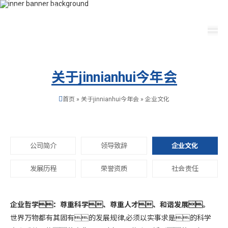
400-115-2288
dfam@dongpinxinxuan.com
选择语言
关于jinnianhui今年会
首页
»
关于jinnianhui今年会
»
企业文化
公司简介
领导致辞
企业文化
发展历程
荣誉资质
社会责任
企业哲学：尊重科学、尊重人才、和谐发展。
世界万物都有其固有的发展规律,必须以实事求是的科学