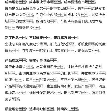
成本理念：成本取决于市场，成本要适应市场。
价格是企业保持竞争优势的重要因素，价格的制定要
以市场为向导，引导企业内部的成本控制，以适应市
场的要求。挖潜增效、节能降耗是我们实现成本控
制的有效途径。
制度理念：不以规矩，无以成方圆。
企业必须加强制度建设，形成规范化、系统化的制度
体系。在制度的执行上切实贯彻，确保落实。
产品理念：需求引导创新。
紧跟市场需求，启发创新思维，才能持续地进行产品创
新。密切关注市场需求变化的信息，并根据市场
的变化，客户的需求，不断推陈出新，既做好老
产品的改进完善，也注重持续不断开发新产品，满足
市场需求。通过开发新技术，推出新产品，满足消费
需求。
质量理念：追求零缺陷、持续改进。