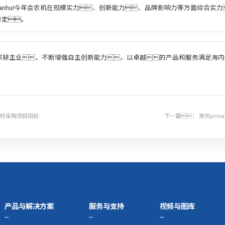
ianhui今年会农机在规模实力、创新能力、品牌影响力等方面综合实力
肯定。
，持续深耕主业，不断增强自主创新能力，以卓越的产品和服务满足
机耗材采购项目招标
下一篇：
常州jin
产品与解决方案
服务与支持
视频与图库