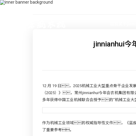
400-115-2288
dfam@dongpinxinxuan.com
首页
关于jinn
jinnian
12 月 19 日，2025机械工业大型重点骨
（2025）》，常州jinnianhui今年会农机集
多年获得中国工业机械联合会授予的“机械工业大
作为机械工业领域的权威指导性文件，《蓝
了重要参考。