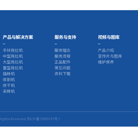
产品与解决方案
服务与支持
视频与图库
手扶拖拉机
服务理念
产品介绍
中型拖拉机
服务流程
宣传片与图库
大型拖拉机
正品配件
维护保养
重型拖拉机
常见问题
插秧机
资料下载
收割机
烘干机
采棉机
ights Reserved
苏ICP备13055157号-1